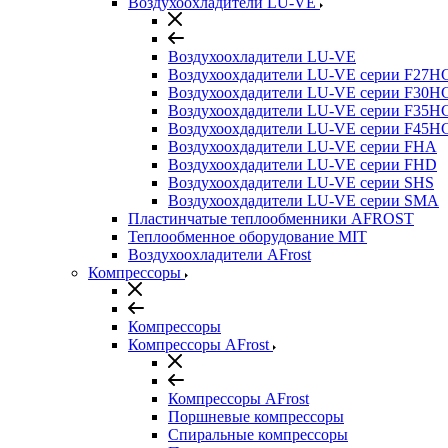
Воздухоохладители LU-VE
Воздухоохладители LU-VE
Воздухоохдадители LU-VE серии F27H
Воздухоохдадители LU-VE серии F30H
Воздухоохдадители LU-VE серии F35H
Воздухоохдадители LU-VE серии F45H
Воздухоохдадители LU-VE серии FHA
Воздухоохдадители LU-VE серии FHD
Воздухоохдадители LU-VE серии SHS
Воздухоохдадители LU-VE серии SMA
Пластинчатые теплообменники AFROST
Теплообменное оборудование MIT
Воздухоохладители AFrost
Компрессоры
Компрессоры
Компрессоры AFrost
Компрессоры AFrost
Поршневые компрессоры
Спиральные компрессоры