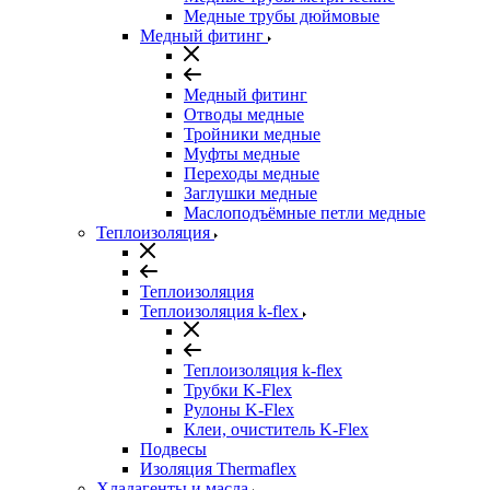
Медные трубы дюймовые
Медный фитинг
Медный фитинг
Отводы медные
Тройники медные
Муфты медные
Переходы медные
Заглушки медные
Маслоподъёмные петли медные
Теплоизоляция
Теплоизоляция
Теплоизоляция k-flex
Теплоизоляция k-flex
Трубки K-Flex
Рулоны K-Flex
Клеи, очиститель K-Flex
Подвесы
Изоляция Thermaflex
Хладагенты и масла