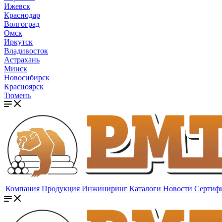
Ижевск
Краснодар
Волгоград
Омск
Иркутск
Владивосток
Астрахань
Минск
Новосибирск
Красноярск
Тюмень
Компания
Продукция
Инжиниринг
Каталоги
Новости
Сертиф